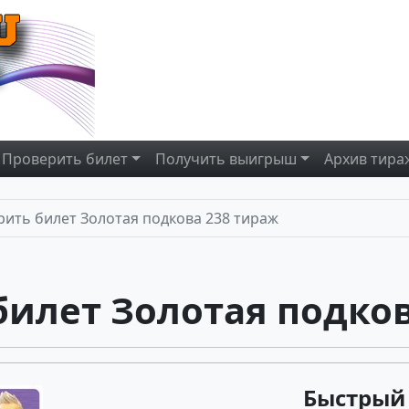
Проверить
билет
Получить
выигрыш
Архив
тира
ить билет Золотая подкова 238 тираж
билет Золотая подков
Быстрый 