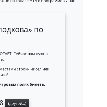
ожно на канале НТВ в программе «У нас
подкова» по
БОТАЕТ! Сейчас вам нужно
е.
 местами строки чисел или
льны!
игровых полях билета.
38
(другой...)