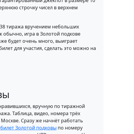
 гарантированный джекпот в размере 10
верхнюю строчку чисел в верхнем
238 тиража вручением небольших
к обычно, игра в Золотой подкове
раже будет очень много, выиграет
илет для участия, сделать это можно на
вы
онравившихся, вручную по тиражной
ажа. Таблица, видео, номера трёх
 Москве. Сразу же начнёт работать
 билет Золотой подковы
по номеру