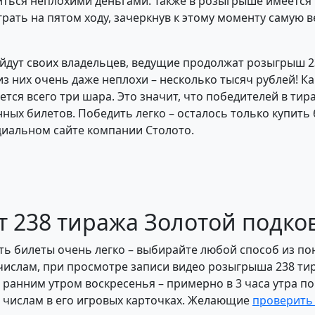
житься неплохими деньгами. Также в розыгрыше имеется
ать на пятом ходу, зачеркнув к этому моменту самую 
айдут своих владельцев, ведущие продолжат розыгрыш 
з них очень даже неплохи – несколько тысяч рублей! Ка
нется всего три шара. Это значит, что победителей в ти
ых билетов. Победить легко – осталось только купить б
циальном сайте компании Столото.
т 238 тиража Золотой подко
ь билеты очень легко – выбирайте любой способ из п
числам, при просмотре записи видео розыгрыша 238 тир
анним утром воскресенья – примерно в 3 часа утра по
 числам в его игровых карточках. Желающие
проверить