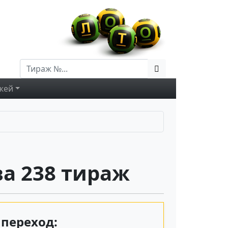
жей
а 238 тираж
переход: