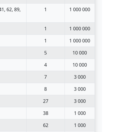
41, 62, 89,
1
1 000 000
1
1 000 000
1
1 000 000
5
10 000
4
10 000
7
3 000
8
3 000
27
3 000
38
1 000
62
1 000