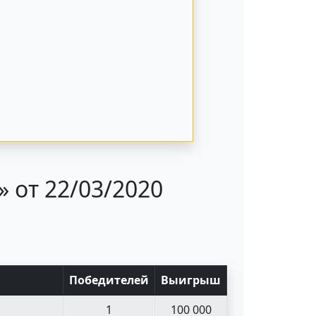
 от 22/03/2020
Поб
едите
лей
Выигрыш
1
100 000