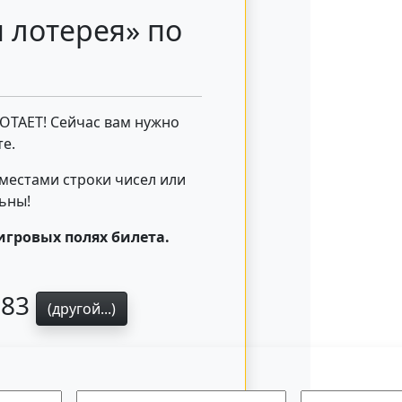
 лотерея» по
БОТАЕТ! Сейчас вам нужно
е.
 местами строки чисел или
льны!
игровых полях билета.
683
(другой...)