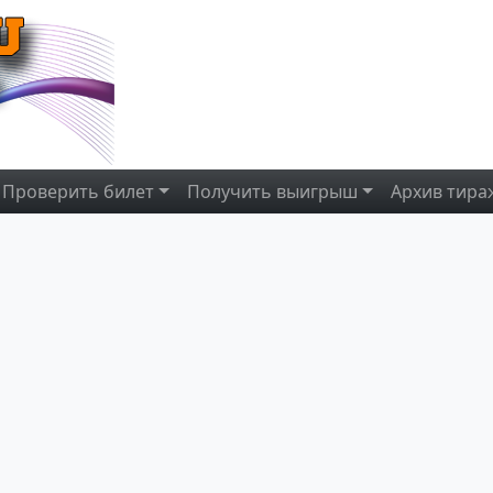
Проверить
билет
Получить
выигрыш
Архив
тира