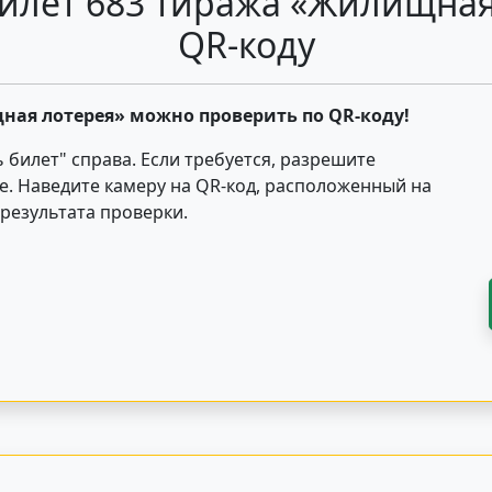
илет 683 тиража «Жилищная
QR-коду
ная лотерея» можно проверить по QR-коду!
ь билет"
справа
. Если требуется, разрешите
е. Наведите камеру на QR-код, расположенный на
результата проверки.