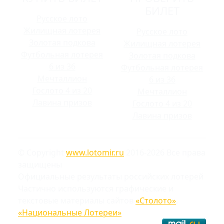
БИЛЕТ
Русское лото
Жилищная лотерея
Русское лото
Золотая подкова
Жилищная лотерея
Футбольная лотерея
Золотая подкова
6 из 36
Футбольная лотерея
Мечталлион
6 из 36
Гослото 4 из 20
Мечталлион
Лавина призов
Гослото 4 из 20
Лавина призов
© Copyright
www.lotomir.ru
2016-2026 Все права
защищены
Официальные результаты российских лотерей
Частично используются графические и
текстовые материалы сайтов
«Столото»
,
«Национальные Лотереи»