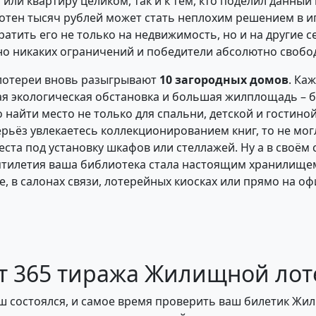
м или квартиру целиком, так и к тем, кто поделил данны
отен тысяч рублей может стать неплохим решением в и
атить его не только на недвижимость, но и на другие 
о никаких ограничений и победители абсолютно свобо
лотереи вновь разыгрывают
10 загородных домов
. Ка
я экологическая обстановка и большая жилплощадь – бо
о найти место не только для спальни, детской и гостин
серьёз увлекаетесь коллекционированием книг, то не мо
ста под установку шкафов или стеллажей. Ну а в своём
сятилетия ваша библиотека стала настоящим хранилище
е, в салонах связи, лотерейных киосках или прямо на о
ет 365 тиража Жилищной ло
ш состоялся, и самое время проверить ваш билетик Жил