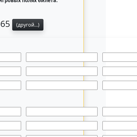
игровых полях билета.
365
(другой...)