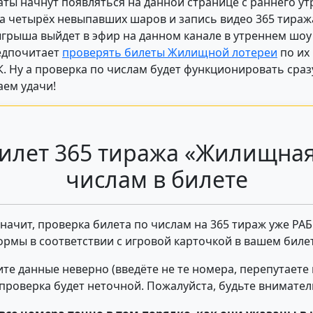
аты начнут появляться на данной странице с раннего ут
 четырёх невыпавших шаров и запись видео 365 тиража
ыгрыша выйдет в эфир на данном канале в утреннем шоу 
редпочитает
проверять билеты Жилищной лотереи
по их
. Ну а проверка по числам будет функционировать сразу
ем удачи!
илет 365 тиража «Жилищная
числам в билете
 значит, проверка билета по числам на 365 тираж уже РА
ормы в соответствии с игровой карточкой в вашем билет
те данные неверно (введёте не те номера, перепутаете
- проверка будет неточной. Пожалуйста, будьте внимате