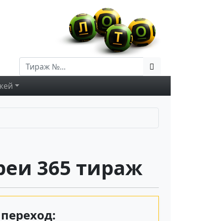
жей
еи 365 тираж
переход: