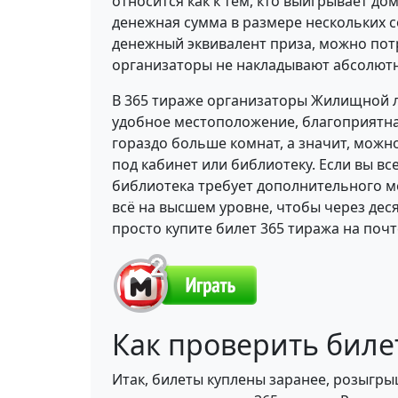
относится как к тем, кто выигрывает до
денежная сумма в размере нескольких с
денежный эквивалент приза, можно потр
организаторы не накладывают абсолютн
В 365 тираже организаторы Жилищной 
удобное местоположение, благоприятна
гораздо больше комнат, а значит, можн
под кабинет или библиотеку. Если вы в
библиотека требует дополнительного ме
всё на высшем уровне, чтобы через де
просто купите билет 365 тиража на почт
Как проверить бил
Итак, билеты куплены заранее, розыгры