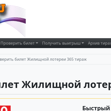
Проверить
билет
Получить
выигрыш
Архив
тира
верить билет Жилищной лотереи 365 тираж
илет Жилищной лотер
Быстрый 