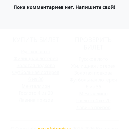
Пока комментариев нет. Напишите свой!
КУПИТЬ БИЛЕТ
ПРОВЕРИТЬ
БИЛЕТ
Русское лото
Жилищная лотерея
Русское лото
Золотая подкова
Жилищная лотерея
Футбольная лотерея
Золотая подкова
6 из 36
Футбольная лотерея
Мечталлион
6 из 36
Гослото 4 из 20
Мечталлион
Лавина призов
Гослото 4 из 20
Лавина призов
© Copyright
www.lotomir.ru
2016-2026 Все права