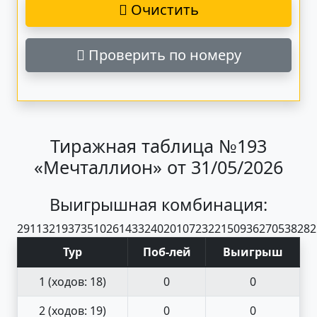
Очистить
Проверить по номеру
Тиражная таблица №193
«Мечталлион» от 31/05/2026
Выигрышная комбинация:
29
11
32
19
37
35
10
26
14
33
24
02
01
07
23
22
15
09
36
27
05
38
28
2
Тур
Поб
-
лей
Выигрыш
1
(ходов: 18)
0
0
2
(ходов: 19)
0
0