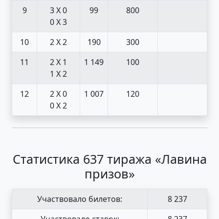
9
3 X 0
99
800
0 X 3
10
2 X 2
190
300
11
2 X 1
1 149
100
1 X 2
12
2 X 0
1 007
120
0 X 2
Статистика 637 тиража «Лавина
призов»
Участвовало билетов:
8 237
Участвовало ставок:
8 237