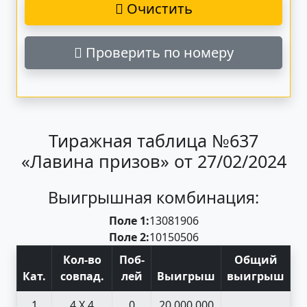
Очистить
Проверить по номеру
Тиражная таблица №637
«Лавина призов» от 27/02/2024
Выигрышная комбинация:
Поле 1:
13
08
19
06
Поле 2:
10
15
05
06
Кол-во
Поб
-
Общий
Кат
.
совпад
.
лей
Выигрыш
выигрыш
1
4 X 4
0
20 000 000