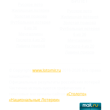
БИЛЕТ
Русское лото
Жилищная лотерея
Русское лото
Золотая подкова
Жилищная лотерея
Футбольная лотерея
Золотая подкова
6 из 36
Футбольная лотерея
Мечталлион
6 из 36
Гослото 4 из 20
Мечталлион
Лавина призов
Гослото 4 из 20
Лавина призов
© Copyright
www.lotomir.ru
2016-2026 Все права
защищены
Официальные результаты российских лотерей
Частично используются графические и
текстовые материалы сайтов
«Столото»
,
«Национальные Лотереи»