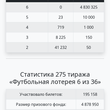
6
0
4 830 325
5
23
10 000
4
719
1 000
3
8 225
150
2
41 232
50
Статистика 275 тиража
«Футбольная лотерея 6 из 36»
Участвовало билетов:
195 158
Размер призового фонда:
4 878 950