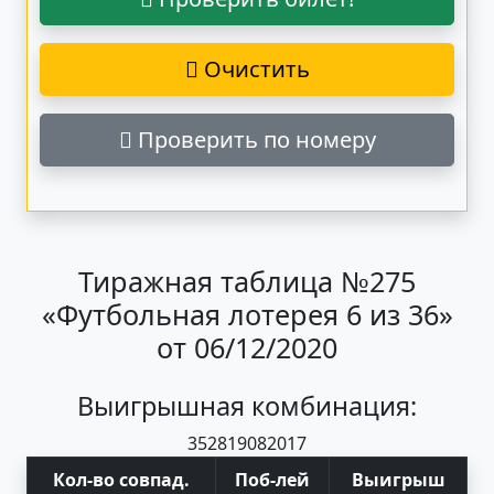
Очистить
Проверить по номеру
Тиражная таблица №275
«Футбольная лотерея 6 из 36»
от 06/12/2020
Выигрышная комбинация:
35
28
19
08
20
17
Кол-во совпад
.
Поб
-
лей
Выигрыш